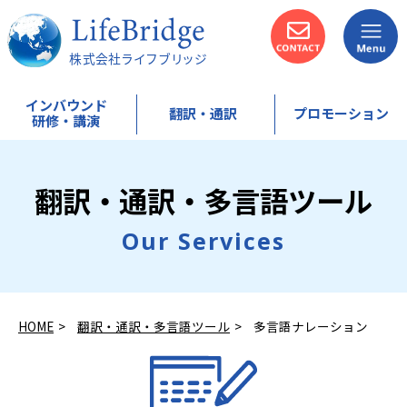
インバウンド
翻訳・通訳
プロモーション
研修・講演
選
イ
カ
選
通
編
ば
ン
タ
ば
常
訳
翻訳・通訳・多言語ツール
れ
バ
カ
れ
翻
サ
る
ウ
ナ
る
訳
ー
理
ン
接
理
サ
ビ
Our Services
由
ド
客
由
ー
ス
・
入
英
・
ビ
（
特
門
語
特
ス
翻
徴
・
研
徴
訳
準
修
＋
備
編
HOME
翻訳・通訳・多言語ツール
多言語ナレーション
研
集
修
）