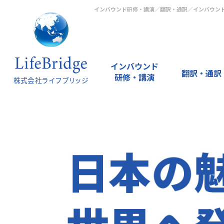
インバウンド研修・講演／翻訳・通訳／インバウン
インバウンド
翻訳・通訳
研修・講演
選
イ
カ
オ
誘
研
多
選
通
編
通
オ
多
多
ば
ン
タ
ン
客
修
言
ば
常
訳
訳
ン
言
言
れ
バ
カ
ラ
コ
動
語
れ
翻
サ
サ
ラ
語
語
る
ウ
ナ
イ
ン
画
ツ
る
訳
ー
ー
イ
ナ
ツ
理
ン
接
ン
サ
制
ー
理
サ
ビ
ビ
ン
レ
ー
由
ド
客
研
ル
作
ル
由
ー
ス
ス
通
ー
ル
・
入
英
修
テ
制
・
ビ
（
訳
シ
制
特
門
語
ィ
作
特
ス
翻
サ
ョ
作
徴
・
研
ン
徴
訳
ー
ン
準
修
グ
＋
ビ
備
編
ス
研
集