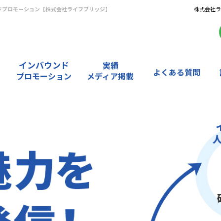
ドプロモーション【株式会社ライフブリッジ】
株式会社ライ
インバウンド
実績
よくある質問
プロモーション
メディア掲載
研
翻
メ
受
修
訳
デ
講
・
・
ィ
者
講
通
ア
・
演
訳
掲
お
実
実
載
客
績
績
実
様
績
の
声