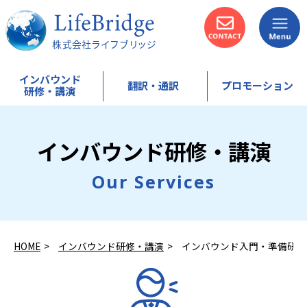
インバウンド
翻訳・通訳
プロモーション
研修・講演
選
イ
カ
選
通
編
ば
ン
タ
ば
常
訳
インバウンド研修・講演
れ
バ
カ
れ
翻
サ
る
ウ
ナ
る
訳
ー
理
ン
接
理
サ
ビ
Our Services
由
ド
客
由
ー
ス
・
入
英
・
ビ
（
特
門
語
特
ス
翻
徴
・
研
徴
訳
準
修
＋
備
編
HOME
インバウンド研修・講演
インバウンド入門・準備研修
研
集
修
）