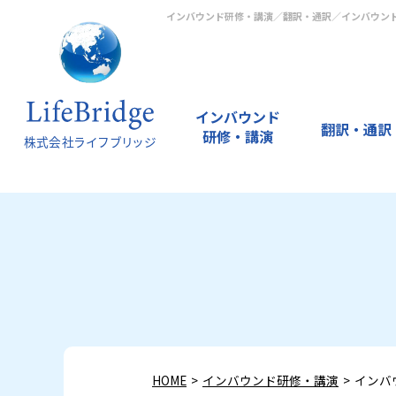
インバウンド研修・講演／翻訳・通訳／インバウン
インバウンド
翻訳・通訳
研修・講演
選
イ
カ
オ
誘
研
多
選
通
編
通
オ
多
多
ば
ン
タ
ン
客
修
言
ば
常
訳
訳
ン
言
言
れ
バ
カ
ラ
コ
動
語
れ
翻
サ
サ
ラ
語
語
る
ウ
ナ
イ
ン
画
ツ
る
訳
ー
ー
イ
ナ
ツ
理
ン
接
ン
サ
制
ー
理
サ
ビ
ビ
ン
レ
ー
由
ド
客
研
ル
作
ル
由
ー
ス
ス
通
ー
ル
・
入
英
修
テ
制
・
ビ
（
訳
シ
制
特
門
語
ィ
作
特
ス
翻
サ
ョ
作
徴
・
研
ン
徴
訳
ー
ン
準
修
グ
＋
ビ
備
編
ス
HOME
インバウンド研修・講演
インバ
研
集