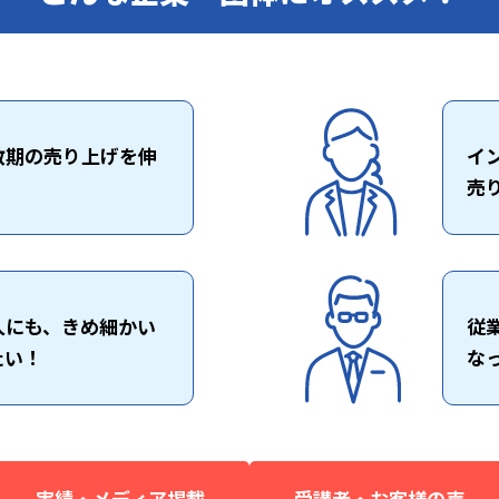
散期の売り上げを伸
イ
売
人にも、きめ細かい
従
たい！
な
実績・メディア掲載
受講者・お客様の声