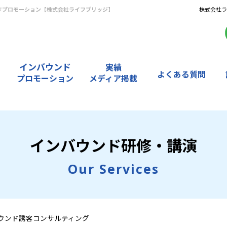
ドプロモーション【株式会社ライフブリッジ】
株式会社ライ
インバウンド
実績
よくある質問
プロモーション
メディア掲載
研
翻
メ
受
修
訳
デ
講
・
・
ィ
者
講
通
ア
・
インバウンド研修・講演
演
訳
掲
お
実
実
載
客
績
績
実
様
Our Services
績
の
声
ウンド誘客コンサルティング