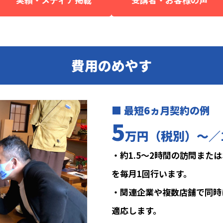
費用のめやす
■ 最短6ヵ月契約の例
5
万円（税別）〜／
・約1.5～2時間の訪問また
を毎月1回行います。
・関連企業や複数店舗で同時
適応します。